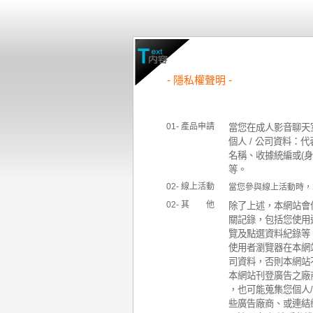
- 隱私權聲明 -
01- 產品申請
當您在成人影音聊天
個人 / 公司資料：
名稱、收據統編或(
等。
02- 線上活動
當您參與線上活動時，本
02- 其 他
除了上述，本網站會
關記錄，包括您使用
覽及點選資料紀錄等
使用者瀏覽器在本網
司資料，否則本網站
本網站刊登廣告之廠
，也可能蒐集您個人
些廣告廠商、或連結